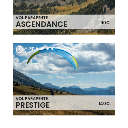
VOL PARAPENTE
ASCENDANCE
110€


30 à 45 min
30 à 45 min
VOL PARAPENTE
PRESTIGE
140€