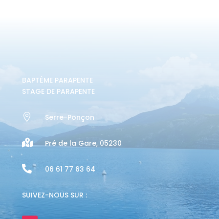
BAPTÊME PARAPENTE
STAGE DE PARAPENTE

Serre-Ponçon

Pré de la Gare, 05230

06 61 77 63 64
SUIVEZ-NOUS SUR :