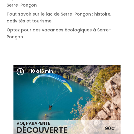
Serre-Ponçon
Tout savoir sur le lac de Serre-Ponçon : histoire,
activités et tourisme
Optez pour des vacances écologiques à Serre-
Ponçon


10 à 15 min
10 à 15 min
VOL PARAPENTE
DÉCOUVERTE
DÉCOUVERTE
90€